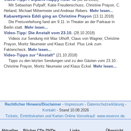
Mit Sebastian Pufpaff, Katie Freudenschuss, Christine Prayon, C.
Heiland, Michael Mittermeier und Andreas Rebers.
Mehr lesen...
Kabarettpreis Eddi ging an Christine Prayon
(13.11.2018)
Die Preisverleihung fand am 9.11. in Theater an der Parkaue in
Berlin statt.
Mehr lesen...
Video-Tipp: Die Anstalt vom 23.10.
(28.10.2018)
Videos zur Sendung mit
Max Uthoff
,
Claus von Wagner
,
Christine
Prayon
,
Moritz Neumeier
und
Klaus Eckel
. Plus Link zum
Faktencheck.
Mehr lesen...
Video-Tipps zur "Anstalt"
(21.10.2018)
Tipps zu den letzten Sendungen und zu den Gästen vom 23.10.:
Christine Prayon, Moritz Neumeier und Klaus Eckel.
Mehr lesen...
Rechtlicher Hinweis/Disclaimer
-
Impressum
-
Datenschutzerklärung
-
Kontakt
- Stand
10.08.2026
Tickets, Eintrittskarten und Karten Online Vorverkauf: www.reservix.de.
Aktuelles
Bücher CDs DVDs
Links
Übersicht