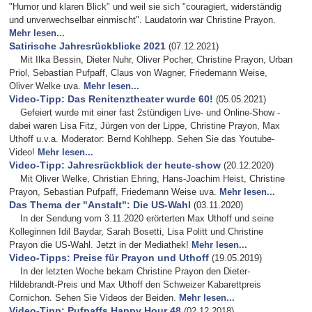
"Humor und klaren Blick" und weil sie sich "couragiert, widerständig
und unverwechselbar einmischt". Laudatorin war Christine Prayon.
Mehr lesen...
Satirische Jahresrückblicke 2021
(07.12.2021)
Mit Ilka Bessin, Dieter Nuhr, Oliver Pocher, Christine Prayon, Urban
Priol, Sebastian Pufpaff, Claus von Wagner, Friedemann Weise,
Oliver Welke uva.
Mehr lesen...
Video-Tipp: Das Renitenztheater wurde 60!
(05.05.2021)
Gefeiert wurde mit einer fast 2stündigen Live- und Online-Show -
dabei waren Lisa Fitz, Jürgen von der Lippe, Christine Prayon, Max
Uthoff u.v.a. Moderator: Bernd Kohlhepp. Sehen Sie das Youtube-
Video!
Mehr lesen...
Video-Tipp: Jahresrückblick der heute-show
(20.12.2020)
Mit Oliver Welke, Christian Ehring, Hans-Joachim Heist, Christine
Prayon, Sebastian Pufpaff, Friedemann Weise uva.
Mehr lesen...
Das Thema der "Anstalt": Die US-Wahl
(03.11.2020)
In der Sendung vom 3.11.2020 erörterten Max Uthoff und seine
Kolleginnen Idil Baydar, Sarah Bosetti, Lisa Politt und Christine
Prayon die US-Wahl. Jetzt in der Mediathek!
Mehr lesen...
Video-Tipps: Preise für Prayon und Uthoff
(19.05.2019)
In der letzten Woche bekam Christine Prayon den Dieter-
Hildebrandt-Preis und Max Uthoff den Schweizer Kabarettpreis
Cornichon. Sehen Sie Videos der Beiden.
Mehr lesen...
Video-Tipp: Pufpaffs Happy Hour 48
(02.12.2018)